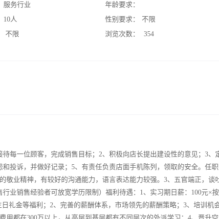
：
服务行业
年龄要求：
：
10人
性别要求：
不限
：
不限
浏览次数：
354
接待每一位顾客，完成销售目标；2、积极向店长提出建设性的意见；3、
怨和投诉，并做好记录；5、有责任负责店面手机陈列，领取的安全。任职
劳的敬业精神，有较好的沟通能力，语言表达能力较强。3、五官端正，谈
售行业销售经验者可放宽学历限制）福利待遇：1、实习期日薪：100元×
，提供生日礼金等福利；2、完善的薪酬体系，市场领先的薪酬策略；3、培训机
费用都在300万以上，从高层到基层都有不同层次的外派学习；4、晋升