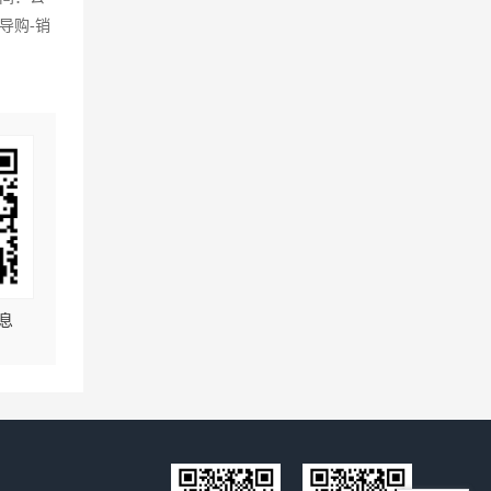
导购-销
息