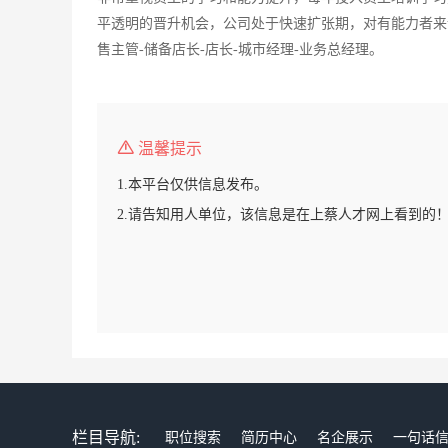
平透明的晋升机会，公司处于快速扩张期，对有能力者来
售主管-储备店长-店长-城市经理-业务总经理。
温馨提示
1.本平台仅供信息发布。
2.请告知用人单位，该信息是在上蔡人才网上看到的
栏目导航:
职位搜索
简历中心
名企展示
一句话