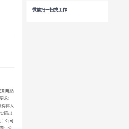
微信扫一扫找工作
定期电话
要求：
吐得体大
按实际出
会：公司
空间：公