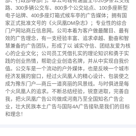
部、行政部等部门。本公司辖有涵盖全市20多条公交线
路、300多辆公交车、800多个公交站点、100多座新型
电子站牌、400多座灯箱式候车亭的广告媒体；拥有国
家正式批准文号的《火凤凰DM杂志》；专业性的综合
门户网站商丘信息网。公司本着为客户做最醒目、最有
效的广告理念，有一支经验丰富、追求卓越、勤奋和智
慧兼备的广告团队，形成了以 诚实守信、团结友爱为核
心的企业文化；公司员工凭借扎实的理论知识和勇于实
践的创业热情，帮助企业创造名牌，并从中实现自我价
值。公交车是一个流动的户外媒体，也是反映一个城市
经济发展的窗口，经过火凤凰人的精心设计、包装使之
成为豫东门户—商丘一道亮丽的风景线。与时俱进是每
个火凤凰人的追求。不断总结经验，锐意进取，完善自
我，把火凤凰广告公司做成河南乃至全国知名广告企
业，壮大民族本土广告与国际4A广告接轨是我们的目标
和理念！